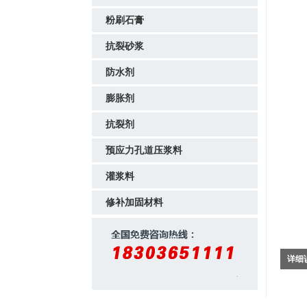
粉刷石膏
抗裂砂浆
防水剂
膨胀剂
抗裂剂
预应力孔道压浆料
灌浆料
修补加固材料
详细