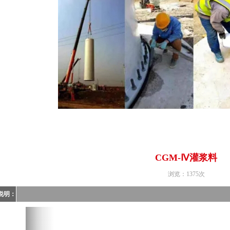
CGM-Ⅳ灌浆料
浏览：1375次
说明：