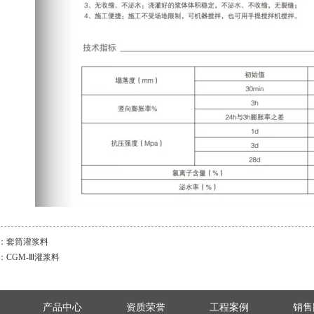
：
套筒灌浆料
：
CGM-Ⅲ灌浆料
产品中心
资质荣誉
工程案例
销售