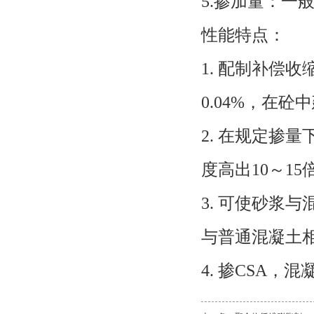
5.掺加量：一般
性能特点：
1. 配制补偿收
0.04%，在砼中
2. 在规定掺
度高出10～15
3. 可使砂浆
与普通混凝土
4. 掺CSA